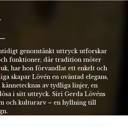
n
mtidigt genomtänkt uttryck utforskar
och funktioner, där tradition möter
k, har hon förvandlat ett enkelt och
gliga skapar Lövén en oväntad elegans,
kännetecknas av tydliga linjer, en
lösa i sitt uttryck. Siri Gerda Lövéns
m och kulturarv – en hyllning till
gn.