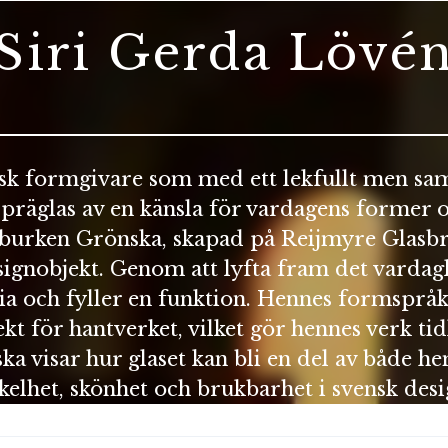
Siri Gerda Lövé
sk formgivare som med ett lekfullt men sa
 präglas av en känsla för vardagens former 
rkburken Grönska, skapad på Reijmyre Glasbru
esignobjekt. Genom att lyfta fram det varda
ria och fyller en funktion. Hennes formspråk 
kt för hantverket, vilket gör hennes verk tid
 visar hur glaset kan bli en del av både he
kelhet, skönhet och brukbarhet i svensk desi