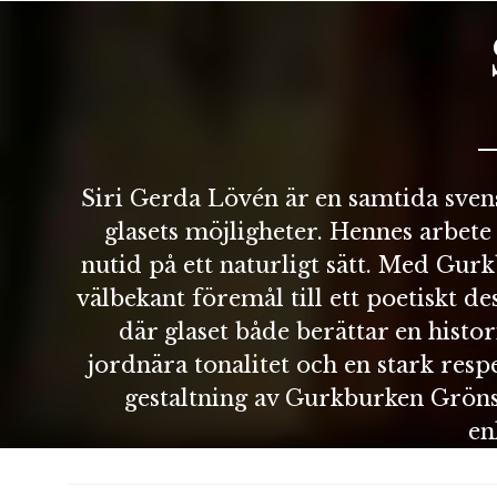
Siri Gerda Lövén är en samtida sven
glasets möjligheter. Hennes arbete
nutid på ett naturligt sätt. Med Gu
välbekant föremål till ett poetiskt d
där glaset både berättar en histo
jordnära tonalitet och en stark respe
gestaltning av Gurkburken Grönska
en