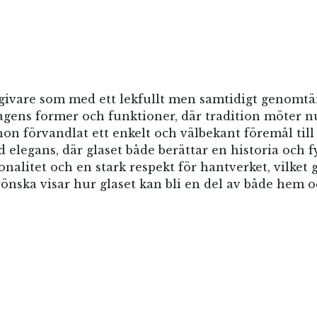
ivare som med ett lekfullt men samtidigt genomtänk
agens former och funktioner, där tradition möter nu
n förvandlat ett enkelt och välbekant föremål till 
 elegans, där glaset både berättar en historia och 
nalitet och en stark respekt för hantverket, vilket gö
ska visar hur glaset kan bli en del av både hem och