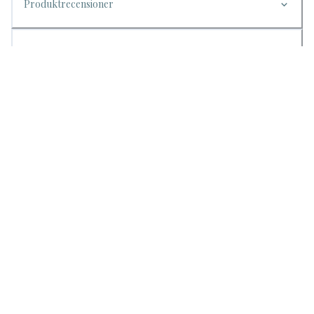
Produktrecensioner
Bifogade filer